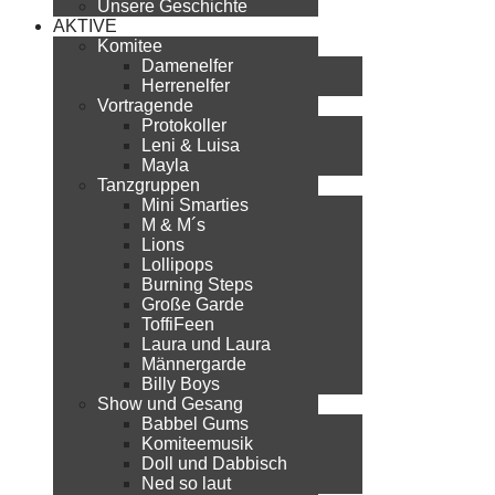
Unsere Geschichte
AKTIVE
Komitee
Damenelfer
Herrenelfer
Vortragende
Protokoller
Leni & Luisa
Mayla
Tanzgruppen
Mini Smarties
M & M´s
Lions
Lollipops
Burning Steps
Große Garde
ToffiFeen
Laura und Laura
Männergarde
Billy Boys
Show und Gesang
Babbel Gums
Komiteemusik
Doll und Dabbisch
Ned so laut