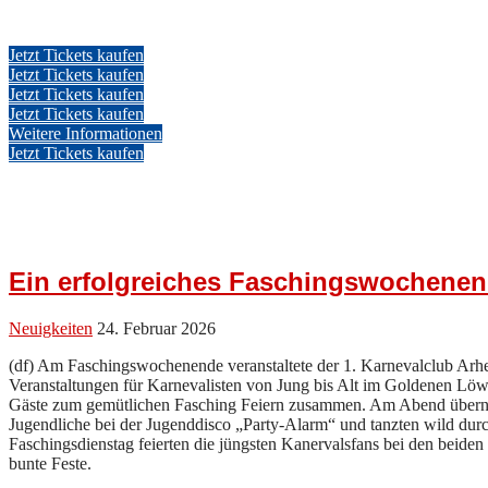
Jetzt Tickets kaufen
Jetzt Tickets kaufen
Jetzt Tickets kaufen
Jetzt Tickets kaufen
Weitere Informationen
Jetzt Tickets kaufen
Ein erfolgreiches Faschingswochene
Neuigkeiten
24. Februar 2026
(df) Am Faschingswochenende veranstaltete der 1. Karnevalclub Arhe
Veranstaltungen für Karnevalisten von Jung bis Alt im Goldenen L
Gäste zum gemütlichen Fasching Feiern zusammen. Am Abend über
Jugendliche bei der Jugenddisco „Party-Alarm“ und tanzten wild d
Faschingsdienstag feierten die jüngsten Kanervalsfans bei den beide
bunte Feste.