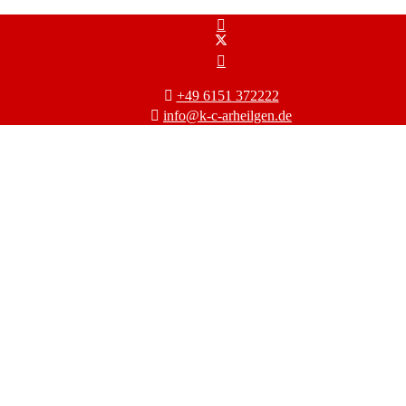
+49 6151 372222
info@k-c-arheilgen.de