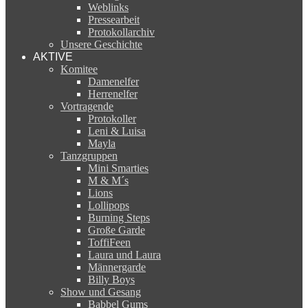
Weblinks
Pressearbeit
Protokollarchiv
Unsere Geschichte
AKTIVE
Komitee
Damenelfer
Herrenelfer
Vortragende
Protokoller
Leni & Luisa
Mayla
Tanzgruppen
Mini Smarties
M & M´s
Lions
Lollipops
Burning Steps
Große Garde
ToffiFeen
Laura und Laura
Männergarde
Billy Boys
Show und Gesang
Babbel Gums