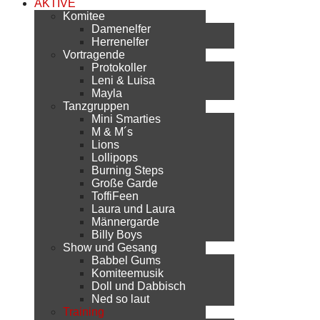
AKTIVE
Komitee
Damenelfer
Herrenelfer
Vortragende
Protokoller
Leni & Luisa
Mayla
Tanzgruppen
Mini Smarties
M & M´s
Lions
Lollipops
Burning Steps
Große Garde
ToffiFeen
Laura und Laura
Männergarde
Billy Boys
Show und Gesang
Babbel Gums
Komiteemusik
Doll und Dabbisch
Ned so laut
Training