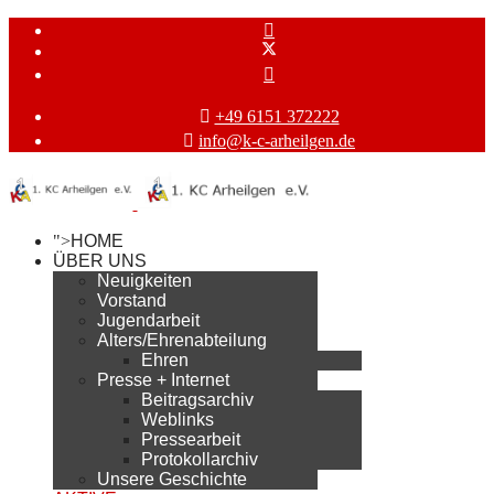
+49 6151 372222
info@k-c-arheilgen.de
">
HOME
ÜBER UNS
Neuigkeiten
Vorstand
Jugendarbeit
Alters/Ehrenabteilung
Ehren
Presse + Internet
Beitragsarchiv
Weblinks
Pressearbeit
Protokollarchiv
Unsere Geschichte