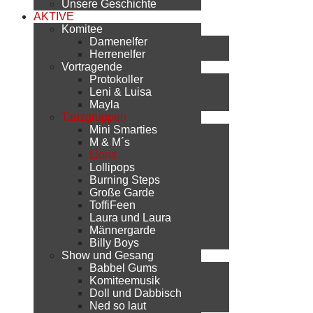
Unsere Geschichte
AKTIVE
Komitee
Damenelfer
Herrenelfer
Vortragende
Protokoller
Leni & Luisa
Mayla
Tanzgruppen
Mini Smarties
M & M´s
Lions
Lollipops
Burning Steps
Große Garde
ToffiFeen
Laura und Laura
Männergarde
Billy Boys
Show und Gesang
Babbel Gums
Komiteemusik
Doll und Dabbisch
Ned so laut