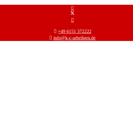
+49 6151 372222
info@k-c-arheilgen.de