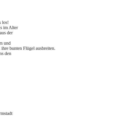
 los!
s im Alter
aus der
rn und
ihre bunten Flügel ausbreiten.
ons den
rmstadt