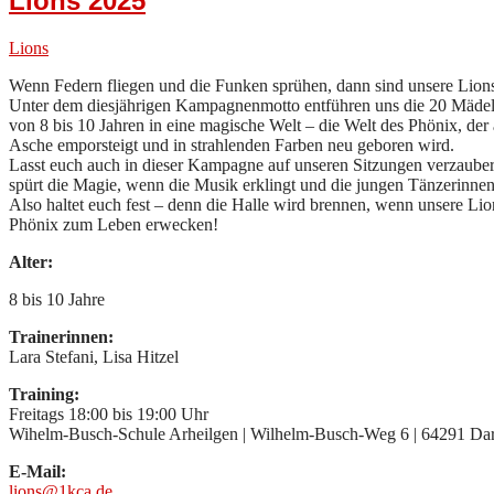
Lions 2025
Lions
Wenn Federn fliegen und die Funken sprühen, dann sind unsere Lions
Unter dem diesjährigen Kampagnenmotto entführen uns die 20 Mädel
von 8 bis 10 Jahren in eine magische Welt – die Welt des Phönix, der 
Asche emporsteigt und in strahlenden Farben neu geboren wird.
Lasst euch auch in dieser Kampagne auf unseren Sitzungen verzaube
spürt die Magie, wenn die Musik erklingt und die jungen Tänzerinnen 
Also haltet euch fest – denn die Halle wird brennen, wenn unsere Li
Phönix zum Leben erwecken!
Alter:
8 bis 10 Jahre
Trainerinnen:
Lara Stefani, Lisa Hitzel
Training:
Freitags 18:00 bis 19:00 Uhr
Wihelm-Busch-Schule Arheilgen | Wilhelm-Busch-Weg 6 | 64291 Da
E-Mail:
lions@1kca.de