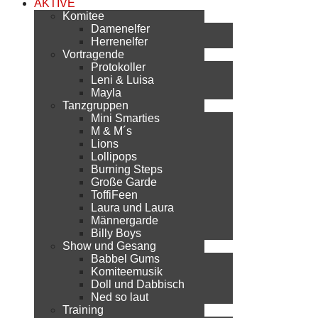
AKTIVE
Komitee
Damenelfer
Herrenelfer
Vortragende
Protokoller
Leni & Luisa
Mayla
Tanzgruppen
Mini Smarties
M & M´s
Lions
Lollipops
Burning Steps
Große Garde
ToffiFeen
Laura und Laura
Männergarde
Billy Boys
Show und Gesang
Babbel Gums
Komiteemusik
Doll und Dabbisch
Ned so laut
Training