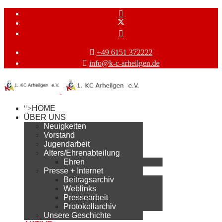
+49 6151 372222
info@k-c-arheilgen.de
">
HOME
ÜBER UNS
Neuigkeiten
Vorstand
Jugendarbeit
Alters/Ehrenabteilung
Ehren
Presse + Internet
Beitragsarchiv
Weblinks
Pressearbeit
Protokollarchiv
Unsere Geschichte