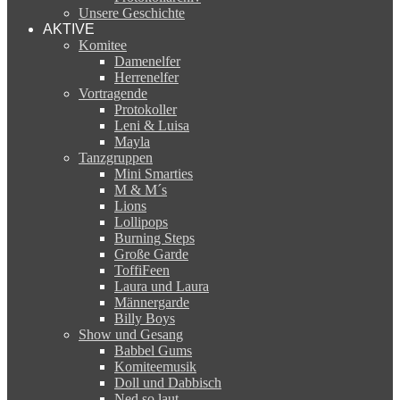
Unsere Geschichte
AKTIVE
Komitee
Damenelfer
Herrenelfer
Vortragende
Protokoller
Leni & Luisa
Mayla
Tanzgruppen
Mini Smarties
M & M´s
Lions
Lollipops
Burning Steps
Große Garde
ToffiFeen
Laura und Laura
Männergarde
Billy Boys
Show und Gesang
Babbel Gums
Komiteemusik
Doll und Dabbisch
Ned so laut