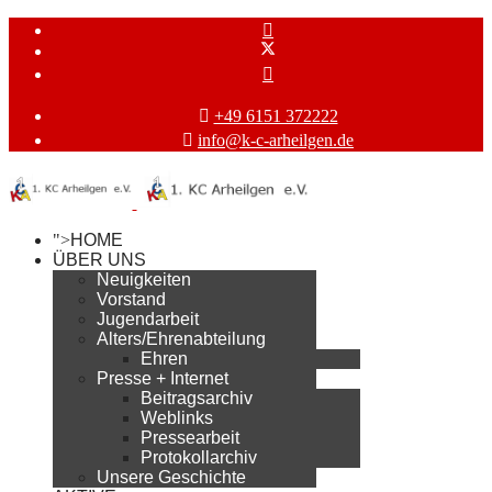
+49 6151 372222
info@k-c-arheilgen.de
">
HOME
ÜBER UNS
Neuigkeiten
Vorstand
Jugendarbeit
Alters/Ehrenabteilung
Ehren
Presse + Internet
Beitragsarchiv
Weblinks
Pressearbeit
Protokollarchiv
Unsere Geschichte