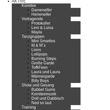
AKTIVE
Komitee
Damenelfer
Herrenelfer
Vortragende
Protokoller
Leni & Luisa
Mayla
Tanzgruppen
Mini Smarties
M & M´s
Lions
Lollipops
Burning Steps
Große Garde
ToffiFeen
Laura und Laura
Männergarde
Billy Boys
Show und Gesang
Babbel Gums
Komiteemusik
Doll und Dabbisch
Ned so laut
Training