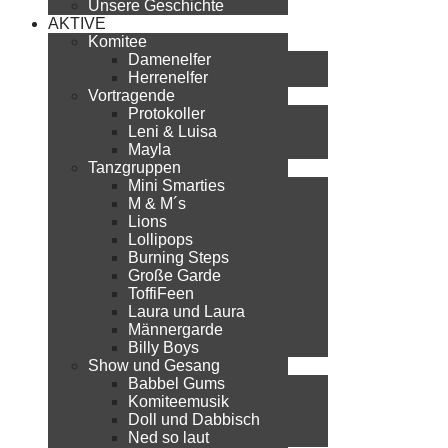
Unsere Geschichte
AKTIVE
Komitee
Damenelfer
Herrenelfer
Vortragende
Protokoller
Leni & Luisa
Mayla
Tanzgruppen
Mini Smarties
M & M´s
Lions
Lollipops
Burning Steps
Große Garde
ToffiFeen
Laura und Laura
Männergarde
Billy Boys
Show und Gesang
Babbel Gums
Komiteemusik
Doll und Dabbisch
Ned so laut