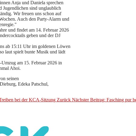
erinnen Anja und Daniela sprechen
d Jugendlichen sind unglaublich
ändig. Wir freuen uns schon auf
n Wochen. Auch den Party-Alarm und
enregie."
Jahre und findet am 14. Februar 2026
Kindercocktails geben und der DJ
fans ab 15:11 Uhr im goldenen Löwen
laut spielt bunte Musik und lädt
G-Umzug am 15. Februar 2026 in
inmal Ahoi.
von seinen
Dieburg, Edeka Patschul,
s Treiben bei der KCA-Sitzung
Zurück
Nächster Beitrag: Fasching pur