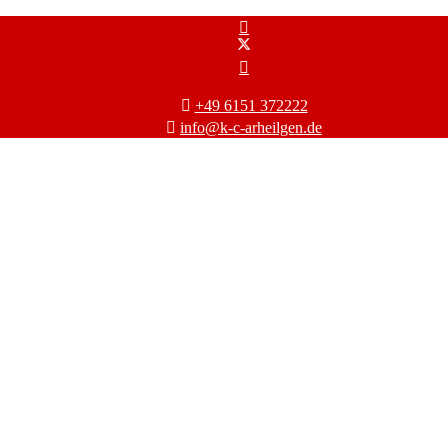
+49 6151 372222
info@k-c-arheilgen.de