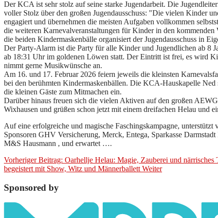
Der KCA ist sehr stolz auf seine starke Jugendarbeit. Die Jugendleit
voller Stolz über den großen Jugendausschuss: "Die vielen Kinder un
engagiert und übernehmen die meisten Aufgaben vollkommen selbstst
die weiteren Karnevalveranstaltungen für Kinder in den kommende
die beiden Kindermaskenbälle organisiert der Jugendausschuss in Eig
Der Party-Alarm ist die Party für alle Kinder und Jugendlichen ab 8 
ab 18:31 Uhr im goldenen Löwen statt. Der Eintritt ist frei, es wird 
nimmt gerne Musikwünsche an.
Am 16. und 17. Februar 2026 feiern jeweils die kleinsten Karnevals
bei den berühmten Kindermaskenbällen. Die KCA-Hauskapelle Ned so 
die kleinen Gäste zum Mitmachen ein.
Darüber hinaus freuen sich die vielen Aktiven auf den großen AEW
Wixhausen und grüßen schon jetzt mit einem dreifachen Helau und e
Auf eine erfolgreiche und magische Faschingskampagne, unterstützt 
Sponsoren GHV Versicherung, Merck, Entega, Sparkasse Darmstadt 
M&S Hausmann , und erwartet ….
Vorheriger Beitrag: Oarhellje Helau: Magie, Zauberei und närrische
begeistert mit Show, Witz und Männerballett
Weiter
Sponsored by