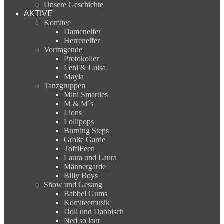
Unsere Geschichte
AKTIVE
Komitee
Damenelfer
Herrenelfer
Vortragende
Protokoller
Leni & Luisa
Mayla
Tanzgruppen
Mini Smarties
M & M´s
Lions
Lollipops
Burning Steps
Große Garde
ToffiFeen
Laura und Laura
Männergarde
Billy Boys
Show und Gesang
Babbel Gums
Komiteemusik
Doll und Dabbisch
Ned so laut