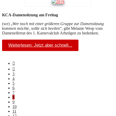
KCA-Damensitzung am Freitag
(we) „
Wer noch mit einer größeren Gruppe zur Damensitzung
kommen möchte, sollte sich beeilen
“, gibt Melanie Wesp vom
Damenelferrat des 1. Karnevalclub Arheilgen zu bedenken.
Weiterlesen: Jetzt aber schnell...
3
4
5
6
7
8
9
10
11
12