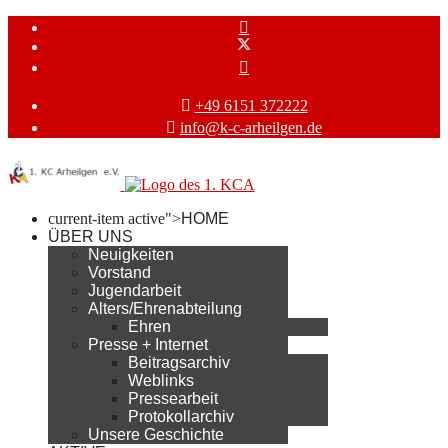
+49 6151 372222
info@k-c-arheilgen.de
current-item active">
HOME
ÜBER UNS
Neuigkeiten
Vorstand
Jugendarbeit
Alters/Ehrenabteilung
Ehren
Presse + Internet
Beitragsarchiv
Weblinks
Pressearbeit
Protokollarchiv
Unsere Geschichte