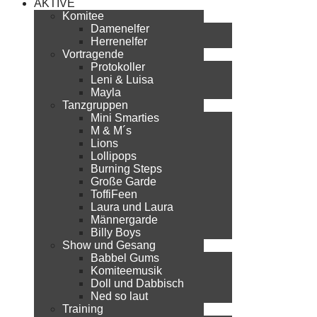
AKTIVE
Komitee
Damenelfer
Herrenelfer
Vortragende
Protokoller
Leni & Luisa
Mayla
Tanzgruppen
Mini Smarties
M & M´s
Lions
Lollipops
Burning Steps
Große Garde
ToffiFeen
Laura und Laura
Männergarde
Billy Boys
Show und Gesang
Babbel Gums
Komiteemusik
Doll und Dabbisch
Ned so laut
Training