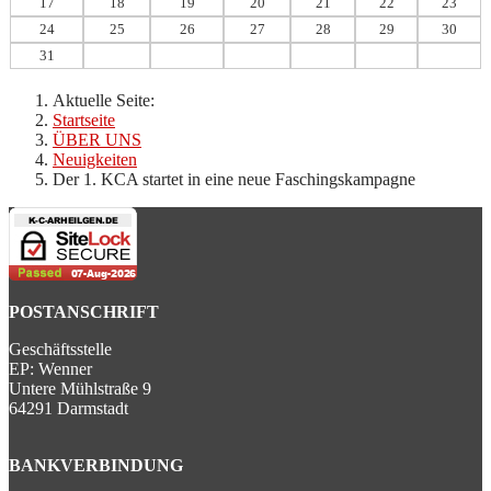
17
18
19
20
21
22
23
24
25
26
27
28
29
30
31
Aktuelle Seite:
Startseite
ÜBER UNS
Neuigkeiten
Der 1. KCA startet in eine neue Faschingskampagne
POSTANSCHRIFT
Geschäftsstelle
EP: Wenner
Untere Mühlstraße 9
64291 Darmstadt
BANKVERBINDUNG