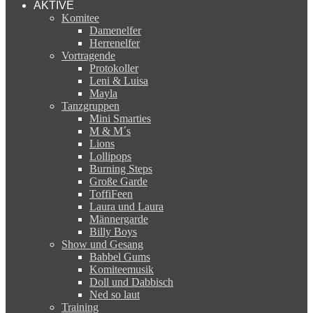
AKTIVE
Komitee
Damenelfer
Herrenelfer
Vortragende
Protokoller
Leni & Luisa
Mayla
Tanzgruppen
Mini Smarties
M & M´s
Lions
Lollipops
Burning Steps
Große Garde
ToffiFeen
Laura und Laura
Männergarde
Billy Boys
Show und Gesang
Babbel Gums
Komiteemusik
Doll und Dabbisch
Ned so laut
Training