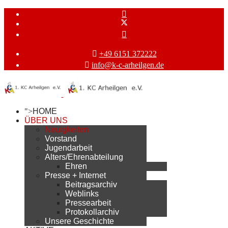
+49 6151 372222
info@k-c-arheilgen.de
">
HOME
ÜBER UNS
Neuigkeiten
Vorstand
Jugendarbeit
Alters/Ehrenabteilung
Ehren
Presse + Internet
Beitragsarchiv
Weblinks
Pressearbeit
Protokollarchiv
Unsere Geschichte