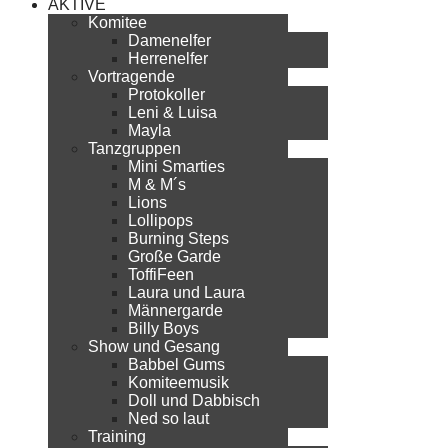
AKTIVE
Komitee
Damenelfer
Herrenelfer
Vortragende
Protokoller
Leni & Luisa
Mayla
Tanzgruppen
Mini Smarties
M & M´s
Lions
Lollipops
Burning Steps
Große Garde
ToffiFeen
Laura und Laura
Männergarde
Billy Boys
Show und Gesang
Babbel Gums
Komiteemusik
Doll und Dabbisch
Ned so laut
Training