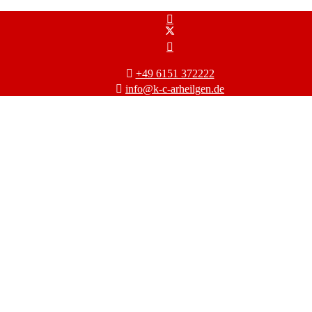
+49 6151 372222
info@k-c-arheilgen.de