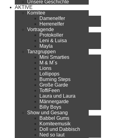
Unsere Geschichte
AKTIVE
Komitee
Damenelfer
Herrenelfer
Vortragende
Protokoller
Leni & Luisa
Mayla
Tanzgruppen
Mini Smarties
M & M´s
Lions
Lollipops
Burning Steps
Große Garde
ToffiFeen
Laura und Laura
Männergarde
Billy Boys
Show und Gesang
Babbel Gums
Komiteemusik
Doll und Dabbisch
Ned so laut