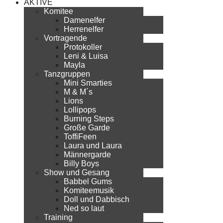
AKTIVE
Komitee
Damenelfer
Herrenelfer
Vortragende
Protokoller
Leni & Luisa
Mayla
Tanzgruppen
Mini Smarties
M & M´s
Lions
Lollipops
Burning Steps
Große Garde
ToffiFeen
Laura und Laura
Männergarde
Billy Boys
Show und Gesang
Babbel Gums
Komiteemusik
Doll und Dabbisch
Ned so laut
Training