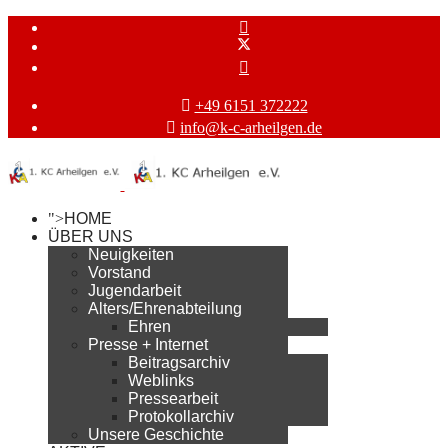
+49 6151 372222
info@k-c-arheilgen.de
">
HOME
ÜBER UNS
Neuigkeiten
Vorstand
Jugendarbeit
Alters/Ehrenabteilung
Ehren
Presse + Internet
Beitragsarchiv
Weblinks
Pressearbeit
Protokollarchiv
Unsere Geschichte