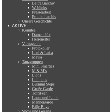
Beitragsarchiv
Weblinks
Pressearbeit
Protokollarchiv
Unsere Geschichte
AKTIVE
Komitee
Damenelfer
Herrenelfer
Vortragende
Protokoller
Leni & Luisa
Mayla
Tanzgruppen
Mini Smarties
M & M´s
Lions
Lollipops
Burning Steps
Große Garde
ToffiFeen
Laura und Laura
Männergarde
Billy Boys
Show und Gesang